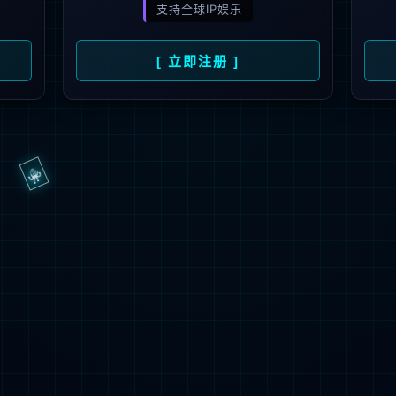
空间展示
招商加盟
新闻资讯
人才招聘
联系我
案例展示
加盟优势
媒体报道
联系方
合作伙伴
加盟流程
新闻报道
在线留
加盟申请