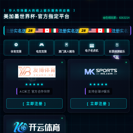
language
中文简体
网站首页
404 error
糟糕,页面找不到了
品牌介绍
可能的原因是
产品中心
网站可能在进行维护或者出现了程序问题。
秒自动跳转到首页
空间展示
回到首页
招商加盟
新闻资讯
人才招聘