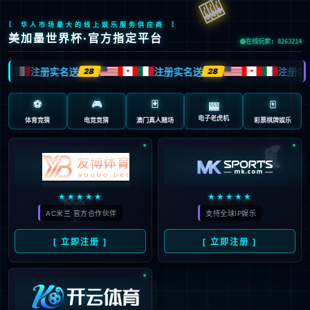
language
中文简体
网站首页
404 error
糟糕,页面找不到了
品牌介绍
可能的原因是
产品中心
网站可能在进行维护或者出现了程序问题。
秒自动跳转到首页
空间展示
回到首页
招商加盟
新闻资讯
人才招聘