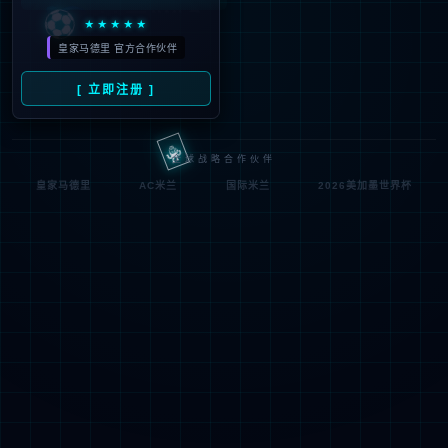
联系我们
全国销售热线 7*24小时
4001816818
1007884230@qq.com
业务对接邮箱
8
1007884230@qq.com
公司地址
广东省佛山市龙江镇325国道102号世界杯官网家居
1007884230@qq.com
总部
4001816818
9
4001816818
Copyright © 2024 佛山市顺德区世界杯官网家具有限公司 All
rights reserved.